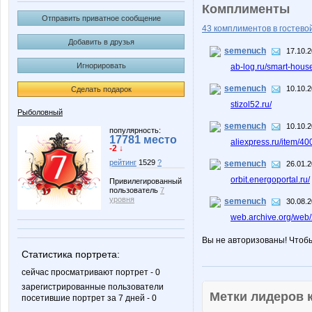
Комплименты
Отправить приватное сообщение
43 комплиментов в гостевой
Добавить в друзья
semenuch
17.10.2
Игнорировать
ab-log.ru/smart-hou
semenuch
10.10.2
Сделать подарок
stizol52.ru/
Рыболовный
semenuch
10.10.2
популярность:
17781 место
aliexpress.ru/item/
-2 ↓
рейтинг
1529
?
semenuch
26.01.2
orbit.energoportal.ru/
Привилегированный
пользователь
7
уровня
semenuch
30.08.2
web.archive.org/web
Вы не авторизованы! Чтоб
Статистика портрета:
сейчас просматривают портрет - 0
зарегистрированные пользователи
Метки лидеров
посетившие портрет за 7 дней - 0