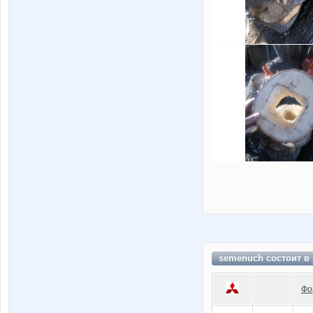
semenuch состоит в
Фо