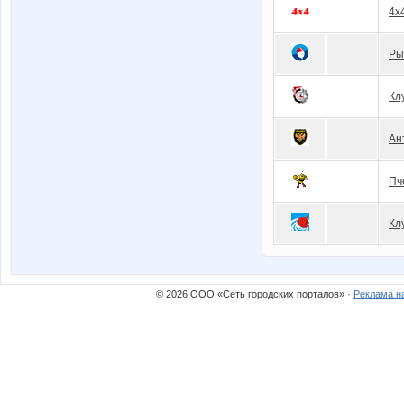
4x
Ры
Кл
Ан
Пч
Кл
© 2026 ООО «Сеть городских порталов» ·
Реклама н